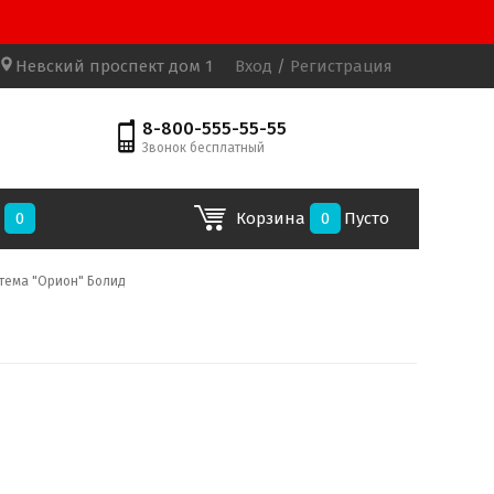
Невский проспект дом 1
Вход
/
Регистрация
8-800-555-55-55
Звонок бесплатный
е
0
Корзина
0
Пусто
тема "Орион" Болид