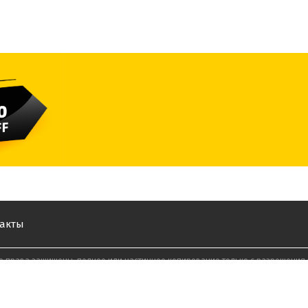
акты
се права защищены, полное или частичное копирование только с разрешения 
Работает на основе Shop-Script.
При участии web студии
Brandfox.ru и
конструктора сайтов
rekcom.ru