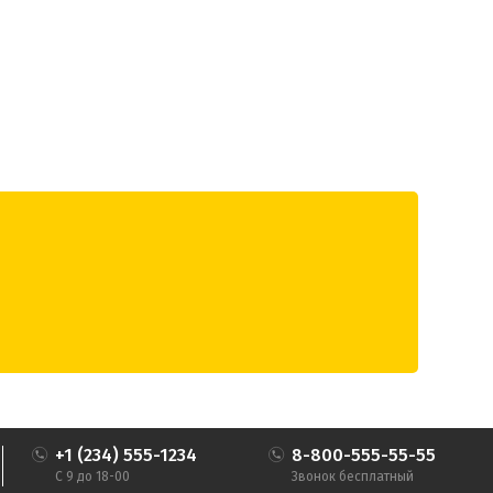
+1 (234) 555-1234
8-800-555-55-55
С 9 до 18-00
Звонок бесплатный