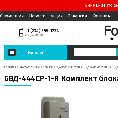
Внимание это де
О компании
Новости
Акции
Вакансии
Контакты
+1 (234) 555-1234
С 9 до 18-00
Сайт +
Каталог
Главная >
Домофонные системы
Домофоны Vizit
Видеодомофоны
Ви
БВД-444CP-1-R Комплект блок