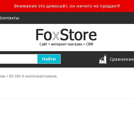
Внимание это демосайт, он ничего не продает!!
Контакты
Сайт + интернет-магазин + CRM
Сравнени
оны
BS-306-6 кнопочная панель